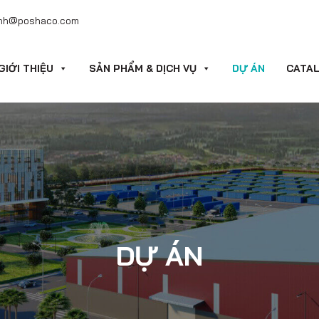
nh@poshaco.com
GIỚI THIỆU
SẢN PHẨM & DỊCH VỤ
DỰ ÁN
CATA
DỰ ÁN