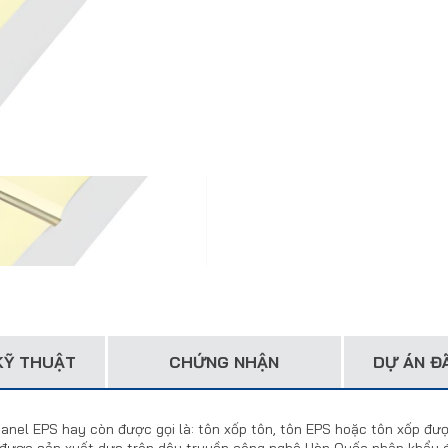
KỸ THUẬT
CHỨNG NHẬN
DỰ ÁN ĐÃ
anel EPS hay còn được gọi là: tôn xốp tôn, tôn EPS hoặc tôn xốp đư
a được sản xuất dựa trên dây truyền công nghệ Hàn Quốc nhập khẩu 