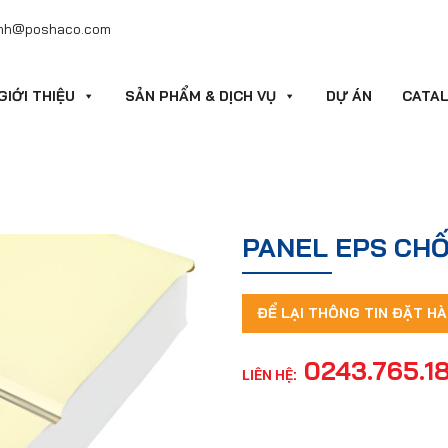
nh@poshaco.com
GIỚI THIỆU
SẢN PHẨM & DỊCH VỤ
DỰ ÁN
CATA
PANEL EPS CHỐ
ĐỂ LẠI THÔNG TIN ĐẶT H
0243.765.1
LIÊN HỆ: