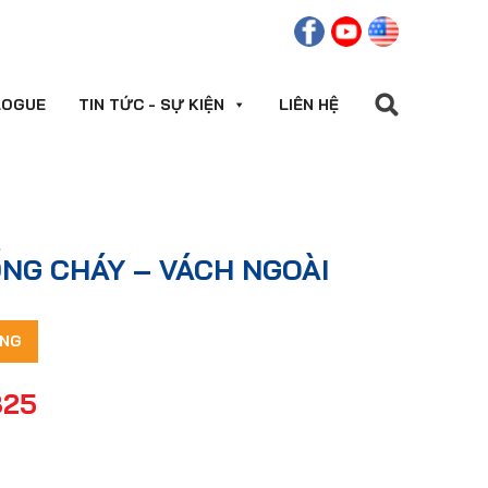
LOGUE
TIN TỨC - SỰ KIỆN
LIÊN HỆ
NG CHÁY – VÁCH NGOÀI
ÀNG
825