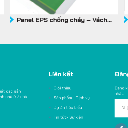
Panel EPS chống cháy – Vách
trong, trần
Liên kết
Đăng
Giới thiệu
Đăng k
uất các sản
nhất.
ình nhà ở / nhà
Sản phẩm - Dịch vụ
Dự án tiêu biểu
Tin tức- Sự kiện