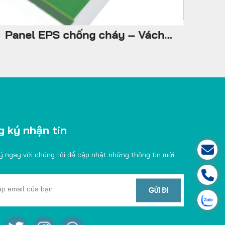
Panel EPS chống cháy – Vách
Pan
trong, trần
tro
 ký nhận tin
ý ngay với chúng tôi để cập nhật những thông tin mới