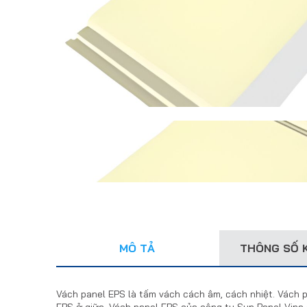
MÔ TẢ
THÔNG SỐ 
Vách panel EPS là tấm vách cách âm, cách nhiệt. Vách p
EPS ở giữa. Vách panel EPS của công ty Sun Panel Vin