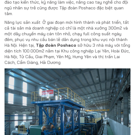
đào tạo kiến thức, kỹ năng làm việc, nâng cao tay nghề cho đội
ngũ nhân sự trẻ cũng được Tập đoàn Poshaco đặc biệt quan
tâm.
Năng lực sản xuất: Ở giai đoạn mới hình thành và phát triển, tất
cả tài sản mà doanh nghiệp có chỉ là một nhà xưởng 300m2 và
một dây chuyền máy cán tôn nhỏ, chạy full công suất ngày
đêm, phục vụ nhu cầu bán lẻ dân dụng trong khu vực nội thành
Hà Nội. Hiện tại,
Tập đoàn Poshaco
sở hữu 3 nhà máy với tổng
diện tích 100.000m2 nằm tại Khu công nghiệp Lại Yên, Hoài Đức,
Hà Nội; Tử Cầu, Giai Phạm, Yên Mỹ, Hưng Yên và thị trấn Lai
Cách, Cẩm Giàng, Hải Dương.