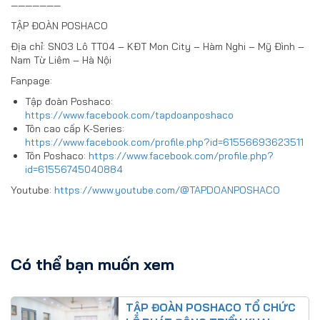
———————
TẬP ĐOÀN POSHACO
Địa chỉ: SN03 Lô TT04 – KĐT Mon City – Hàm Nghi – Mỹ Đình –
Nam Từ Liêm – Hà Nội
Fanpage:
Tập đoàn Poshaco:
https://www.facebook.com/tapdoanposhaco
Tôn cao cấp K-Series:
https://www.facebook.com/profile.php?id=61556693623511
Tôn Poshaco:
https://www.facebook.com/profile.php?
id=61556745040884
Youtube:
https://www.youtube.com/@TAPDOANPOSHACO
Có thể bạn muốn xem
TẬP ĐOÀN POSHACO TỔ CHỨC