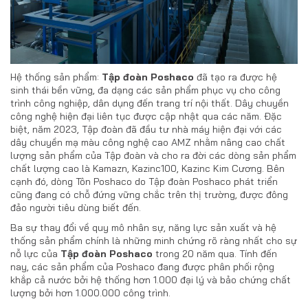
Hệ thống sản phẩm:
Tập đoàn Poshaco
đã tạo ra được hệ
sinh thái bền vững, đa dạng các sản phẩm phục vụ cho công
trình công nghiệp, dân dụng đến trang trí nội thất. Dây chuyền
công nghệ hiện đại liên tục được cập nhật qua các năm. Đặc
biệt, năm 2023, Tập đoàn đã đầu tư nhà máy hiện đại với các
dây chuyền mạ màu công nghệ cao AMZ nhằm nâng cao chất
lượng sản phẩm của Tập đoàn và cho ra đời các dòng sản phẩm
chất lượng cao là Kamazn, Kazinc100, Kazinc Kim Cương. Bên
cạnh đó, dòng Tôn Poshaco do Tập đoàn Poshaco phát triển
cũng đang có chỗ đứng vững chắc trên thị trường, được đông
đảo người tiêu dùng biết đến.
Ba sự thay đổi về quy mô nhân sự, năng lực sản xuất và hệ
thống sản phẩm chính là những minh chứng rõ ràng nhất cho sự
nỗ lực của
Tập đoàn Poshaco
trong 20 năm qua. Tính đến
nay, các sản phẩm của Poshaco đang được phân phối rộng
khắp cả nước bởi hệ thống hơn 1.000 đại lý và bảo chứng chất
lượng bởi hơn 1.000.000 công trình.