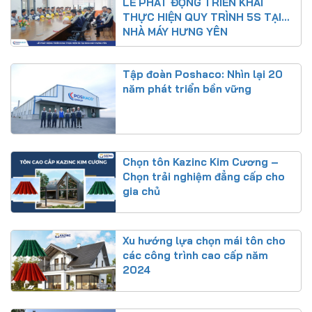
LỄ PHÁT ĐỘNG TRIỂN KHAI
THỰC HIỆN QUY TRÌNH 5S TẠI
NHÀ MÁY HƯNG YÊN
Tập đoàn Poshaco: Nhìn lại 20
năm phát triển bền vững
Chọn tôn Kazinc Kim Cương –
Chọn trải nghiệm đẳng cấp cho
gia chủ
Xu hướng lựa chọn mái tôn cho
các công trình cao cấp năm
2024