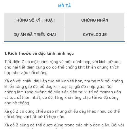
MÔ TẢ
THÔNG SỐ KỸ THUẬT
CHỨNG NHẬN
DỰ ÁN ĐÃ TRIỂN KHAI
CATALOGUE
1. Kích thước và đặc tính hình học
Tiết diện Z có một cánh rộng và một cánh hẹp, với kích cỡ sao
cho hai tiết diện cùng cỡ có thể chồng khít khiến chúng thích
hợp cho việc nối chồng.
Xà gồ với chiều dài liên tục sẽ kinh tế hơn, nhưng mối nối chồng
khiến tăng gấp đôi bề dày kim loại tại gối đỡ nhịp giữa. Nối
chồng làm tăng cường độ của tiết diện tại vị trí có momen uốn
và lực cắt lớn nhất, do đó, tăng khả năng chịu tải và độ cứng
cho hệ thống.
Xà gồ Z có cùng chiều cao nhưng chiều dày khác nhau có thể
nối chồng với bất cứ tổ hợp nào.
Xà gỗ Z cũng có thể được dùng trong các nhịp đơn giản. Đối với