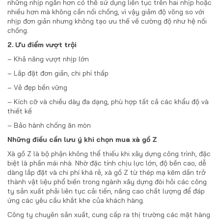
những nhịp ngắn hơn có thể sử dụng liên tục trên hai nhịp hoặc
nhiều hơn mà không cần nối chồng, vì vậy giảm độ võng so với
nhịp đơn giản nhưng không tạo ưu thế về cường độ như hệ nối
chồng.
2. Ưu điểm vượt trội
– Khả năng vượt nhịp lớn
– Lắp đặt đơn giản, chi phí thấp
– Vẻ đẹp bền vững
– Kích cỡ và chiều dày đa dạng, phù hợp tất cả các khẩu độ và
thiết kế
– Bảo hành chống ăn mòn
Những điều cần lưu ý khi chọn mua xà gồ Z
Xà gồ Z là bộ phận không thể thiếu khi xây dựng công trình, đặc
biệt là phần mái nhà. Nhờ đặc tính chịu lực lớn, độ bền cao, dễ
dàng lắp đặt và chi phí khá rẻ, xà gồ Z từ thép mạ kẽm dần trở
thành vật liệu phổ biến trong ngành xây dựng đòi hỏi các công
ty sản xuất phải liên tục cải tiến, nâng cao chất lượng để đáp
ứng các yêu cầu khắt khe của khách hàng.
Công ty chuyên sản xuất, cung cấp ra thị trường các mặt hàng