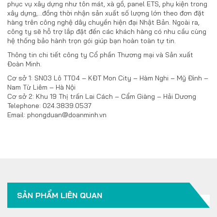
phục vụ xây dựng như tôn mát, xà gồ, panel ETS, phụ kiện trong
xây dựng,…đồng thời nhận sản xuất số lượng lớn theo đơn đặt
hàng trên công nghệ dây chuyền hiện đại Nhật Bản. Ngoài ra,
công ty sẽ hỗ trợ lắp đặt đến các khách hàng có nhu cầu cùng
hệ thống bảo hành trọn gói giúp bạn hoàn toàn tự tin.
Thông tin chi tiết công ty Cổ phần Thương mại và Sản xuất
Đoàn Minh.
Cơ sở 1: SN03 Lô TT04 – KĐT Mon City – Hàm Nghi – Mỹ Đình –
Nam Từ Liêm – Hà Nội
Cơ sở 2: Khu 19 Thị trấn Lai Cách – Cẩm Giàng – Hải Dương
Telephone: 024.3839.0537
Email: phongduan@doanminh.vn
SẢN PHẨM LIÊN QUAN