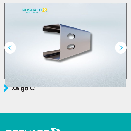
Xà gồ C