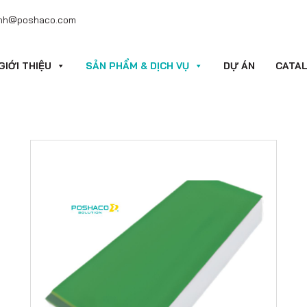
nh@poshaco.com
GIỚI THIỆU
SẢN PHẨM & DỊCH VỤ
DỰ ÁN
CATA