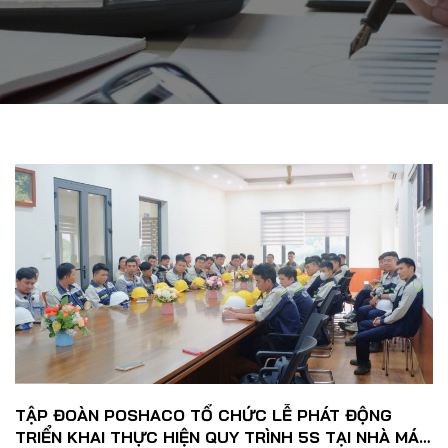
TẬP ĐOÀN POSHACO TỔ CHỨC LỄ PHÁT ĐỘNG
TRIỂN KHAI THỰC HIỆN QUY TRÌNH 5S TẠI NHÀ MÁY